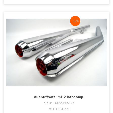
NaN%
-12%
Auspuffsatz lm1,2 lafr.comp.
SKU: 141229305127
MOTO GUZZI