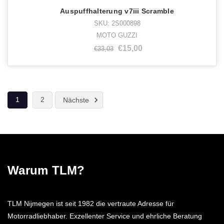
Auspuffhalterung v7iii Scramble
SKU: 2S000898
MOTO GUZZI
€15,00
€33,03
1
2
Nächste
Warum TLM?
TLM Nijmegen ist seit 1982 die vertraute Adresse für
Motorradliebhaber. Exzellenter Service und ehrliche Beratung