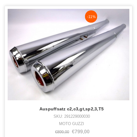
NaN%
-11%
Auspuffsatz c2,c3,gt,sp2,3,T5
SKU: 291229000030
MOTO GUZZI
€799,00
€899,00