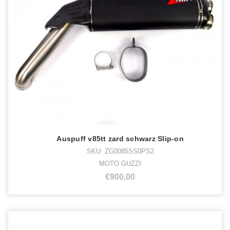
Auspuff v85tt zard schwarz Slip-on
SKU: ZG0085SS0PS2
MOTO GUZZI
€900,00