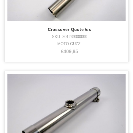
Crossover-Quote /ss
SKU: 301239300099
MOTO GUZZI
€409,95