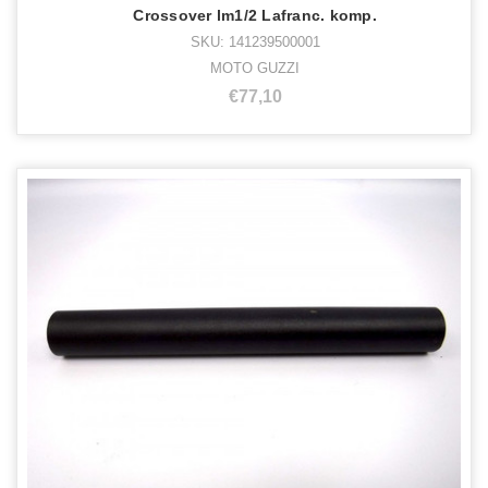
Crossover lm1/2 Lafranc. komp.
SKU: 141239500001
MOTO GUZZI
€77,10