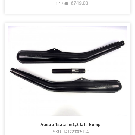
€749,00
€849,98
Auspuffsatz lm1,2 lafr. komp
SKU: 141229305124