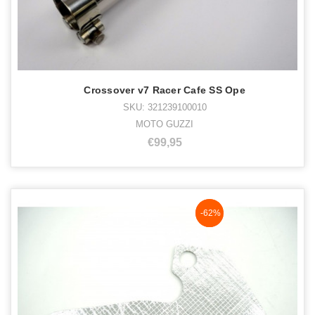
Crossover v7 Racer Cafe SS Ope
SKU: 321239100010
MOTO GUZZI
€99,95
NaN%
-62%