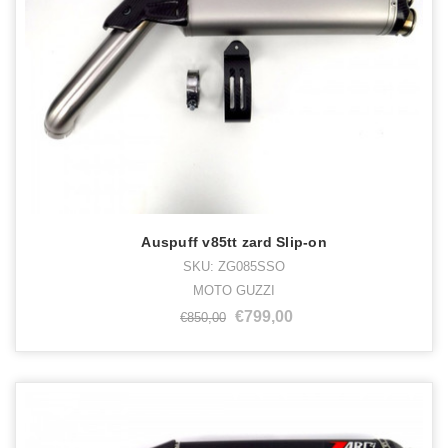
Auspuff v85tt zard Slip-on
SKU: ZG085SSO
MOTO GUZZI
€799,00
€850,00