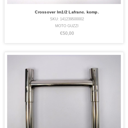
Crossover lm1/2 Lafranc. komp.
SKU: 141239500002
MOTO GUZZI
€50,00