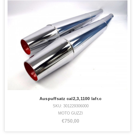
Auspuffsatz cal2,3,1100 lafr.c
SKU: 301229306000
MOTO GUZZI
€750,00