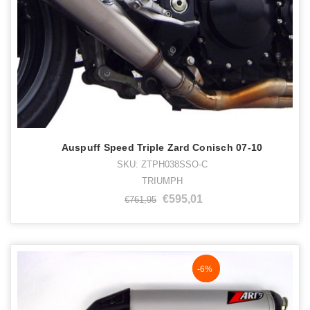
Auspuff Speed Triple Zard Conisch 07-10
SKU: ZTPH038SSO-C
TRIUMPH
€595,01
€761,95
NaN%
-6%