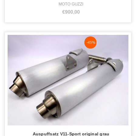
MOTO GUZZI
€900,00
NaN%
-45%
Auspuffsatz V11-Sport original grau