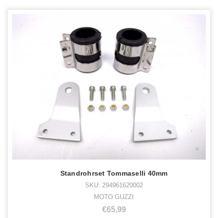
Standrohrset Tommaselli 40mm
SKU: 294961620002
MOTO GUZZI
€65,99