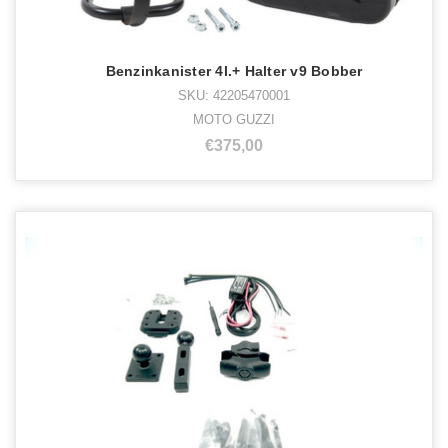
Benzinkanister 4l.+ Halter v9 Bobber
SKU: 42205470001
MOTO GUZZI
€375,00