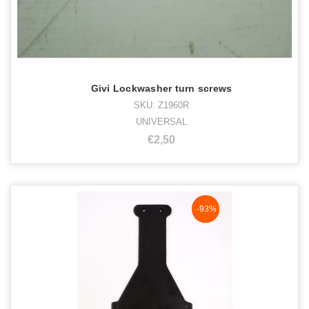
Givi Lockwasher turn screws
SKU: Z1960R
UNIVERSAL
€2,50
NaN%
-93%