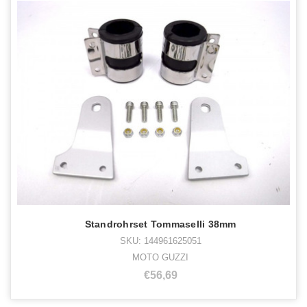
Standrohrset Tommaselli 38mm
SKU: 144961625051
MOTO GUZZI
€56,69