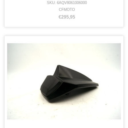
SKU: 6AQV8061006000
CFMOTO
€295,95