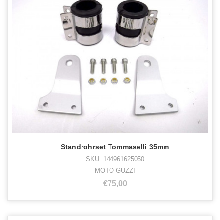
Standrohrset Tommaselli 35mm
SKU: 144961625050
MOTO GUZZI
€75,00