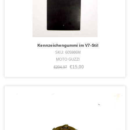
Kennzeichengummi im V7-Stil
SKU: 605986M
MOTO GUZZI
€15,00
€204,97