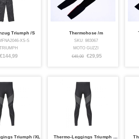
zug Triumph /S
Thermohose /m
MFNA2046-XS-S
SKU: 983067
TRIUMPH
MOTO GUZZI
€144,99
€29,95
€49,00
gings Triumph /XL
Thermo-Leggings Triumph M-/L-GRÖSSE
Th