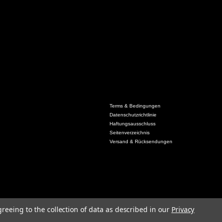
Terms & Bedingungen
Datenschutzrichtlinie
Haftungsausschluss
Seitenverzeichnis
Versand & Rücksendungen
greeing to the collection of data as described in our
Privacy