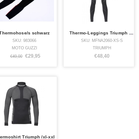
Thermohose/s schwarz
Thermo-Leggings Triumph /xs-s GRÖSSE
SKU: 983066
SKU: MFNA2060-XS-S
MOTO GUZZI
TRIUMPH
€29,95
€48,40
€49,00
ermoshirt Triumph /xl-xxl