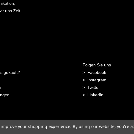
Adresse
ikation,
ir uns Zeit
Folgen Sie uns
s gekauft?
Facebook
Instagram
n
Twitter
ungen
LinkedIn
to improve your shopping experience.
By using our website, you're a