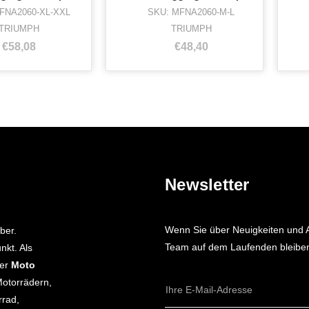
FNA2060-XL-XXL
SKU: MFNA2060-M-L
TRIUMPH
TRIUMPH
€58,08
€48,40
Newsletter
Wenn Sie über Neuigkeiten und
ber.
Team auf dem Laufenden bleiben 
nkt. Als
ger
Moto
Motorrädern,
E-
rrad,
Mail-