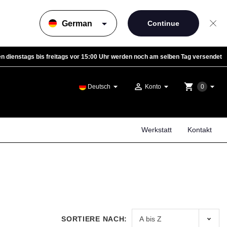
arrow_drop_down
n dienstags bis freitags vor 15:00 Uhr werden noch am selben Tag versendet
arrow_drop_down
person_outline
arrow_drop_down
shopping_cart
arrow_drop_down
Deutsch
Konto
0
Werkstatt
Kontakt
SORTIERE NACH: