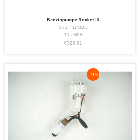
Benzinpumpe Rocket III
SKU: T1240103
TRIUMPH
€325,01
NaN%
-41%