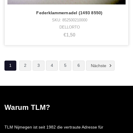
Federklammernadel (1493 8550)
SKU: 852500210000
DELLORTO
€1,50
1
2
3
4
5
6
Nächste
Warum TLM?
TLM Nijmegen ist seit 1982 die vertraute Adresse für