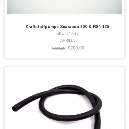
Kraftstoffpumpe Scarabeo 300 & RS4 125
SKU: 640517
APRILIA
€200,00
€338,29