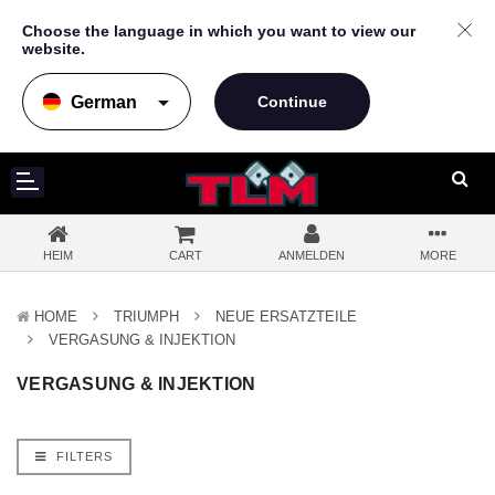
Choose the language in which you want to view our
website.
arrow_drop_down
HEIM
CART
ANMELDEN
MORE
HOME
TRIUMPH
NEUE ERSATZTEILE
VERGASUNG & INJEKTION
VERGASUNG & INJEKTION
FILTERS