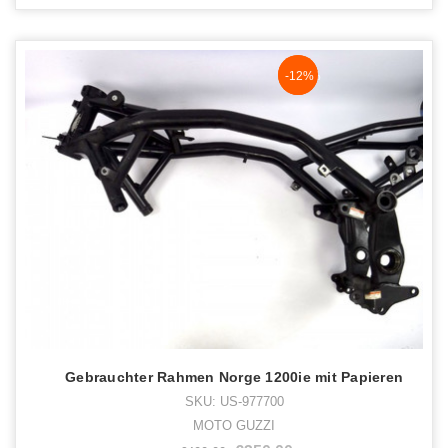
NaN%
-12%
Gebrauchter Rahmen Norge 1200ie mit Papieren
SKU: US-977700
MOTO GUZZI