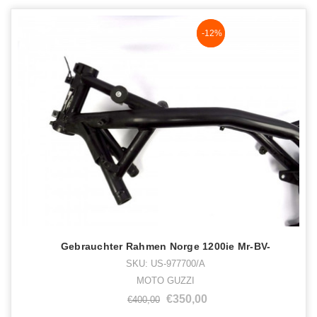
NaN%
-12%
Gebrauchter Rahmen Norge 1200ie Mr-BV-
SKU: US-977700/A
MOTO GUZZI
€350,00
€400,00