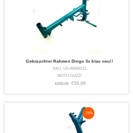
Gebrauchter Rahmen Dingo 3v blau neu!!
SKU: US-49400151
MOTO GUZZI
€50,00
€200,00
NaN%
-75%