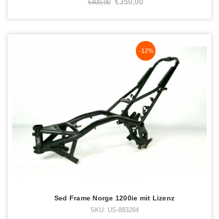
€350,00
€400,00
NaN%
-12%
Sed Frame Norge 1200ie mit Lizenz
SKU: US-883284