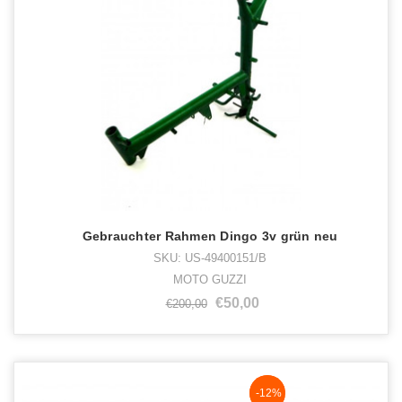
Gebrauchter Rahmen Dingo 3v grün neu
SKU: US-49400151/B
MOTO GUZZI
€50,00
€200,00
NaN%
-12%