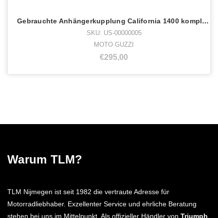
Gebrauchte Anhängerkupplung California 1400 komplett
SKU: US-00000005
MOTO GUZZI
€295,00
Warum TLM?
TLM Nijmegen ist seit 1982 die vertraute Adresse für
Motorradliebhaber. Exzellenter Service und ehrliche Beratung
stehen bei uns im Mittelpunkt. Als offizieller Händler von
Triumph