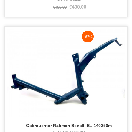
€400,00
€450,00
NaN%
-67%
Gebrauchter Rahmen Benelli EL 140350m