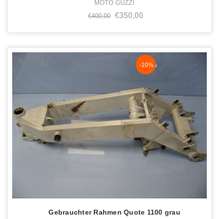
MOTO GUZZI
€350,00
€400,00
NaN%
-10%
Gebrauchter Rahmen Quote 1100 grau