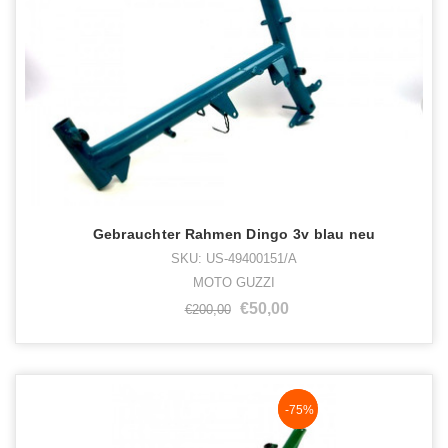
Gebrauchter Rahmen Dingo 3v blau neu
SKU: US-49400151/A
MOTO GUZZI
€50,00
€200,00
NaN%
-75%