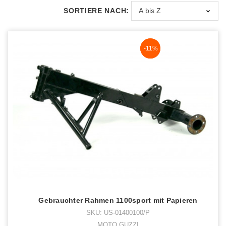
SORTIERE NACH:
NaN%
-11%
Gebrauchter Rahmen 1100sport mit Papieren
SKU: US-01400100/P
MOTO GUZZI