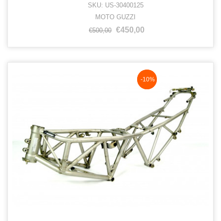
SKU: US-30400125
MOTO GUZZI
€450,00
€500,00
NaN%
-10%