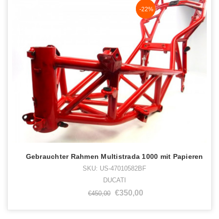
NaN%
-22%
Gebrauchter Rahmen Multistrada 1000 mit Papieren
SKU: US-47010582BF
DUCATI
€350,00
€450,00