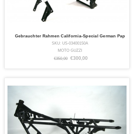
Gebrauchter Rahmen California-Special German Pap
SKU: US-03400150A
MOTO GUZZI
€300,00
€350,00