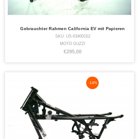
Gebrauchter Rahmen California EV mit Papieren
SKU: US-03400152
MOTO GUZZI
€295,00
NaN%
-14%