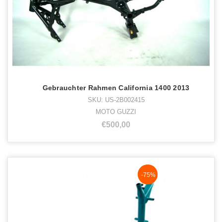
Gebrauchter Rahmen California 1400 2013
SKU: US-2B002415
MOTO GUZZI
€500,00
NaN%
-75%