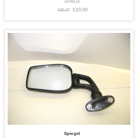
APRILIA
€20,00
€30,37
Spiegel