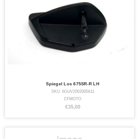
Spiegel Los 675SR-R LH
SKU: 6GUV2002005611
CFMOTO
€35,00