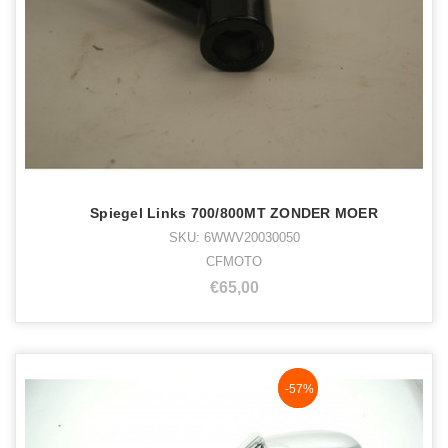
Spiegel Links 700/800MT ZONDER MOER
SKU: 6WWV20030050
CFMOTO
€65,00
NaN%
-57%