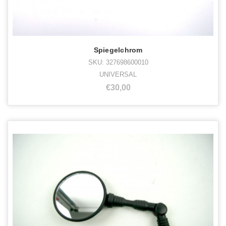
Spiegelchrom
SKU: 327698600010
UNIVERSAL
€30,00