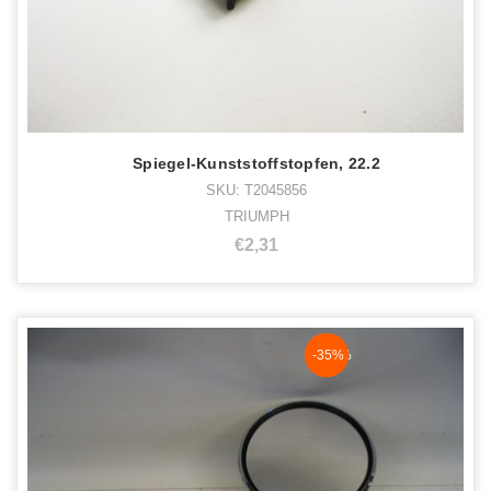
Spiegel-Kunststoffstopfen, 22.2
SKU: T2045856
TRIUMPH
€2,31
NaN%
-35%