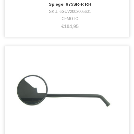
Spiegel 675SR-R RH
SKU: 6GUV2002005601
CFMOTO
€104,95