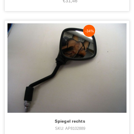
€31,46
NaN%
-34%
Spiegel rechts
SKU: AP8102889