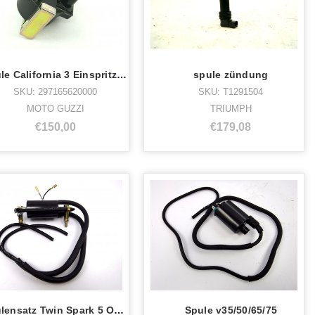
Spule California 3 Einspritzung
spule zündung
SKU: 297165620000
SKU: T1291504
MOTO GUZZI
TRIUMPH
€150,00
€179,08
Spulensatz Twin Spark 5 Ohm
Spule v35/50/65/75