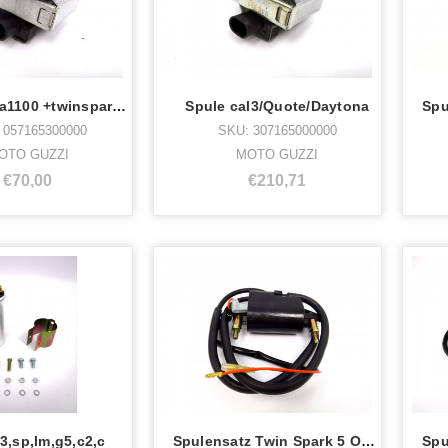
Spule breva1100 +twinspark c3,
Spule cal3/Quote/Daytona
 057165300000
SKU: 307165000000
OTO GUZZI
MOTO GUZZI
€70,00
€210,71
3,sp,lm,g5,c2,c
Spulensatz Twin Spark 5 Ohm