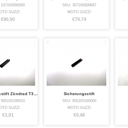
 147165000000
SKU: 307165000697
OTO GUZZI
MOTO GUZZI
€90,50
€70,74
Sicherungsstift Zündrad T3 usw
Sicherungsstift
 955103180010
SKU: 955203160000
OTO GUZZI
MOTO GUZZI
€1,01
€0,48