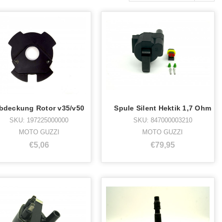
bdeckung Rotor v35/v50
Spule Silent Hektik 1,7 Ohm
SKU: 197225000000
SKU: 847000003210
MOTO GUZZI
MOTO GUZZI
€5,06
€79,95