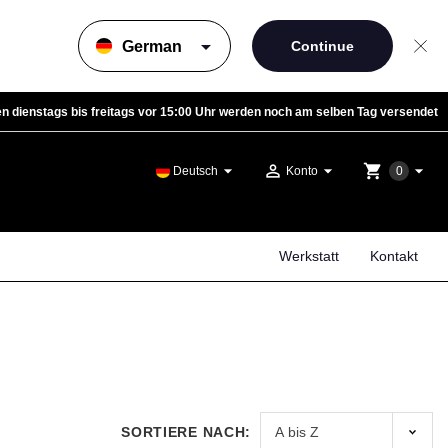
arrow_drop_down
n dienstags bis freitags vor 15:00 Uhr werden noch am selben Tag versendet
arrow_drop_down
person_outline
arrow_drop_down
shopping_cart
arrow_drop_down
Deutsch
Konto
0
Werkstatt
Kontakt
SORTIERE NACH: