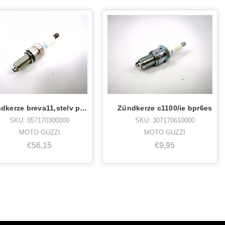
Zündkerze breva11,stelv pmr8b
Zündkerze c1100/ie bpr6es
SKU: 057170300000
SKU: 307170610000
MOTO GUZZI
MOTO GUZZI
€56,15
€9,95