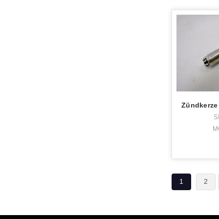
S
M
1
2