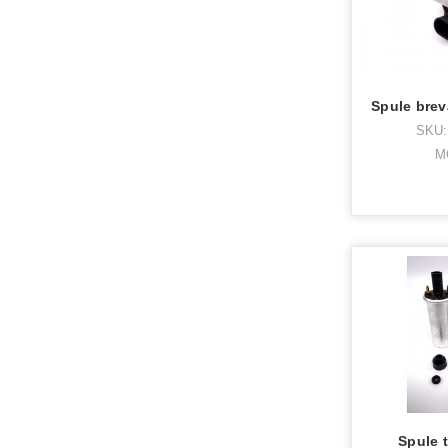
SKU:
M
Spule t