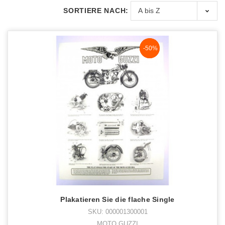
SORTIERE NACH:
NaN%
-50%
Plakatieren Sie die flache Single
SKU: 000001300001
MOTO GUZZI