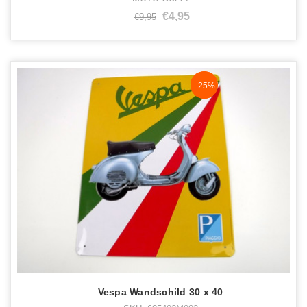
€4,95
€9,95
NaN%
-25%
Vespa Wandschild 30 x 40