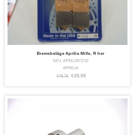
Bremsbeläge Aprilia Mille, R her
SKU: AP8113972/10
APRILIA
€49,99
€78,76