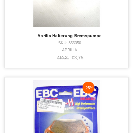
Aprilia Halterung Bremspumpe
SKU: 856050
APRILIA
€3,75
€10,21
NaN%
-25%