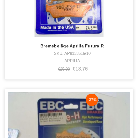
Bremsbeläge Aprilia Futura R
SKU: AP8133516/10
APRILIA
€18,76
€25,00
NaN%
-37%