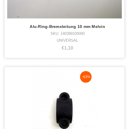
Alu-Ring-Bremsleitung 10 mm Melvin
SKU: 140399100000
UNIVERSAL
€1,10
NaN%
-63%