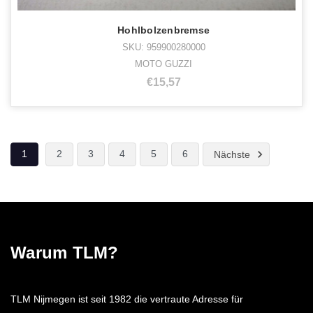
Hohlbolzenbremse
SKU: 959900280000
MOTO GUZZI
€15,57
1
2
3
4
5
6
Nächste
Warum TLM?
TLM Nijmegen ist seit 1982 die vertraute Adresse für