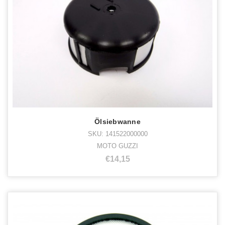
Ölsiebwanne
SKU: 141522000000
MOTO GUZZI
€14,15