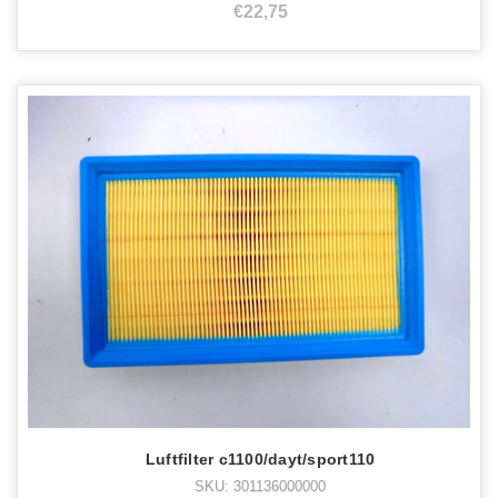
€22,75
Luftfilter c1100/dayt/sport110
SKU: 301136000000