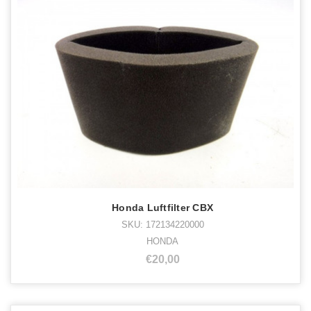
Honda Luftfilter CBX
SKU: 172134220000
HONDA
€20,00