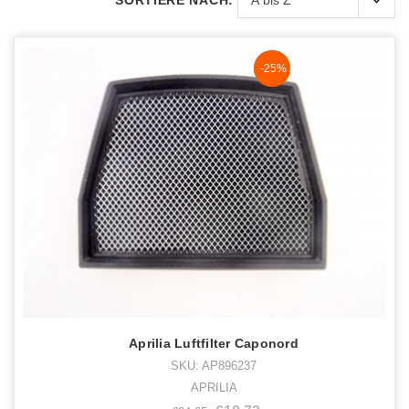
SORTIERE NACH:
NaN%
-25%
Aprilia Luftfilter Caponord
SKU: AP896237
APRILIA