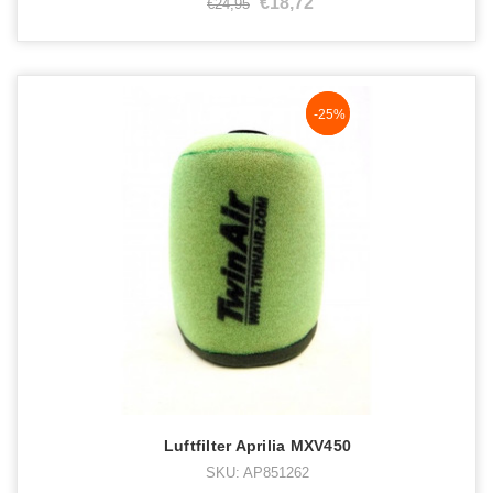
€18,72
€24,95
NaN%
-25%
Luftfilter Aprilia MXV450
SKU: AP851262