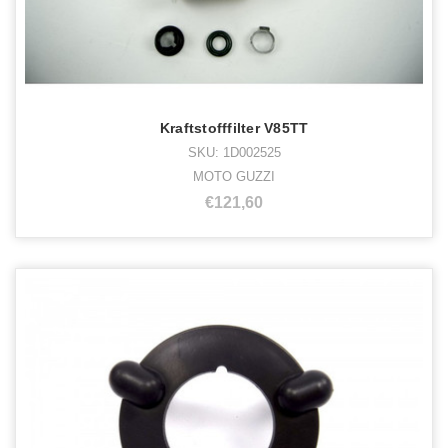
Kraftstofffilter V85TT
SKU: 1D002525
MOTO GUZZI
€121,60