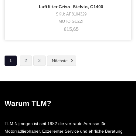
Luftfilter Griso, Stelvio, C1400
SKU: AP8104329
MOTO GUZZI
€15,65
1
2
3
Nächste
Warum TLM?
TLM Nijmegen ist seit 1982 die vertraute Adresse für
Motorradliebhaber. Exzellenter Service und ehrliche Beratung