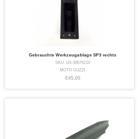
Gebrauchte Werkzeugablage SP3 rechts
SKU: US-30576210
MOTO GUZZI
€45,00