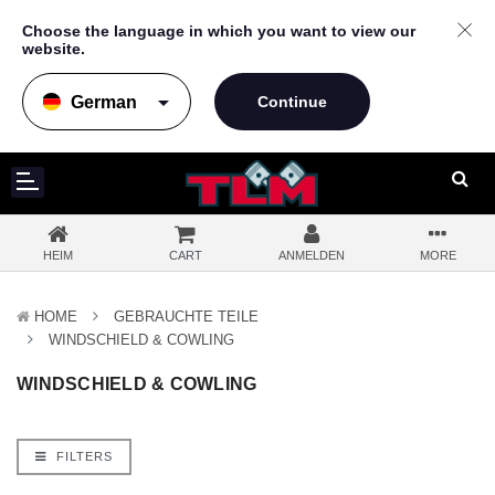
Choose the language in which you want to view our
website.
arrow_drop_down
HEIM
CART
ANMELDEN
MORE
HOME
GEBRAUCHTE TEILE
WINDSCHIELD & COWLING
WINDSCHIELD & COWLING
FILTERS