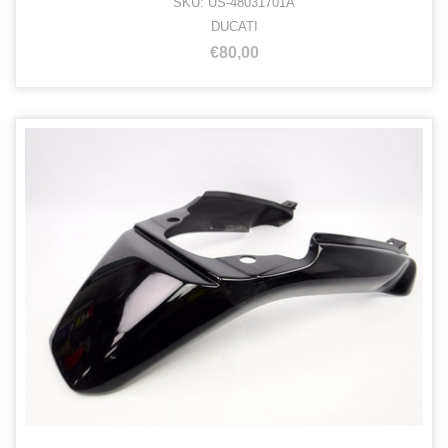
SKU: US-48031701A
DUCATI
€80,00