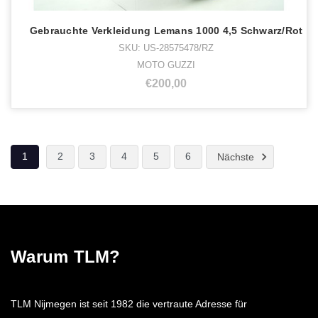
Gebrauchte Verkleidung Lemans 1000 4,5 Schwarz/Rot
SKU: US-28575478/RZ
MOTO GUZZI
€200,00
1
2
3
4
5
6
Nächste
Warum TLM?
TLM Nijmegen ist seit 1982 die vertraute Adresse für