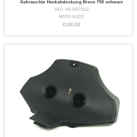
Gebrauchte Heckabdeckung Breva 750 schwarz
SKU: US-32573112
MOTO GUZZI
€100,00