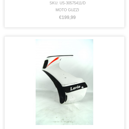
SKU: US-30575411/D
MOTO GUZZI
€199,99