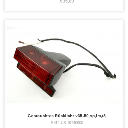
€35,00
Gebrauchtes Rücklicht v35-50,sp,lm,t3
SKU: US-19740900