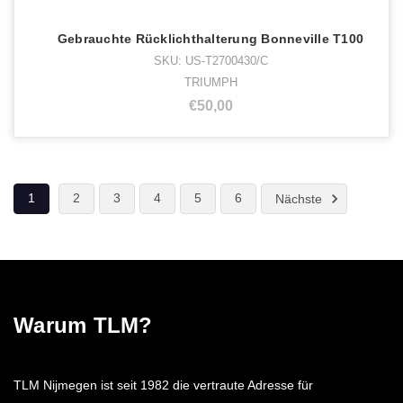
Gebrauchte Rücklichthalterung Bonneville T100
SKU: US-T2700430/C
TRIUMPH
€50,00
1
2
3
4
5
6
Nächste
Warum TLM?
TLM Nijmegen ist seit 1982 die vertraute Adresse für