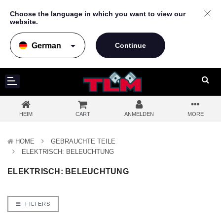
Choose the language in which you want to view our
website.
arrow_drop_down
HEIM
CART
ANMELDEN
MORE
HOME
GEBRAUCHTE TEILE
ELEKTRISCH: BELEUCHTUNG
ELEKTRISCH: BELEUCHTUNG
FILTERS